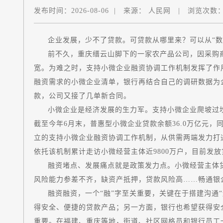
发布时间：
2026-08-06
|
来源：
人民网
|
浏览次数
企业发展，少不了贷款。可贷款从哪里来？可以从
前不久，重庆缙云山脚下的一家农产品公司，因采购
宽。为难之时，支持小微企业融资协调工作机制发挥了作
融资需求的小微企业清单，银行再结合自己的调研数据为企
款，公司又接了几单新合同。
小微企业是经济发展的生力军。支持小微企业爬坡过
截至今年6月末，普惠型小微企业贷款余额36.0万亿元，
立的支持小微企业融资协调工作机制，从供需两端发力打通
依托该机制累计走访小微经营主体近9800万户，目前
融资堵点、发展痛点就是政策发力点。小微经营主体
风险能力参差不齐，缺资产抵押，贷款风险高……畅通
融资融资，一个“融”字至关重要，关键在于搭建沟通
得安全、便捷的贷款产品；另一方面，银行也希望获得安
重要。在福建、重庆等地，街道、社区网格员和银行员工