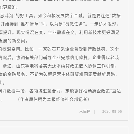
务就能更精准。
息鸿沟”的好工具。如今积极发展数字金融，就是要连通“数据
开始接到“推荐清单”时，以为是“摊派任务”。一走访才发现，
幅提升。现实情况在变，企业需求在变，利用新技术更好满足
质量发展的新空间。
的挖潜空间。比如，一家砂石开采企业曾受到行政处罚，这个
解情况后，协调有关部门辅导企业完成信用修复，企业得以轻装
题，浙江、山东等地将落实无还本续贷政策嵌入协调工作机制，
度的金融服务，不断为破解经营主体融资难问题贡献新思路、
展沃土。
用好数据手段、各领域汇聚合力，定能更好推动惠企政策“直达
前行。 （作者屈信明为本报经济社会部记者）
人民网
|
2026-08-06