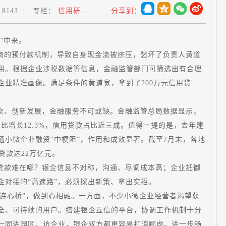
：
8143
|
专栏：
信用研...
分享到：
“数”中来。
商的预付款机制，导致自身现金流被挤压，愁坏了负责人黄道
用。根据企业涉税数据等信息，金融监管部门可筛选出有合理
业精准画像。满足条件的黄道宽，拿到了200万元信用贷
坎、创新发展，金融服务不可或缺。金融监管总局数据显示，
同比增长12.3%，信用贷款占比近三成。值得一提的是，去年建
小微企业融资“中梗阻”，作用和成效显著。截至7月末，各地
发放贷款达22万亿元。
贷款难在哪？银企信息不对称，沟通、尽调成本高；企业抵御
银企对接的“高速路”，必须探出新策、拿出实招。
“连心桥”，做到心相融。一方面，不少小微企业经营者渴望获
全、可持续的用户。搭建银企互信的平台，协调工作机制十分
一同进园区、访企业，银企双方都更容易打消顾虑。进一步畅