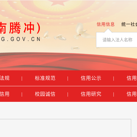
信用信息
统一社
法规
|
标准规范
|
信用公示
|
信用
信用
|
校园诚信
|
信用研究
|
信用