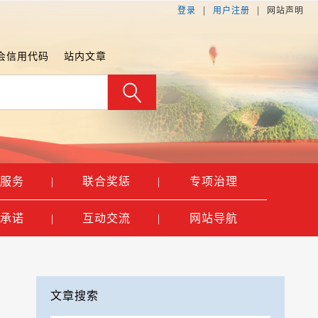
|
|
登录
用户注册
网站声明
会信用代码
站内文章
服务
|
联合奖惩
|
专项治理
承诺
|
互动交流
|
网站导航
文章搜索