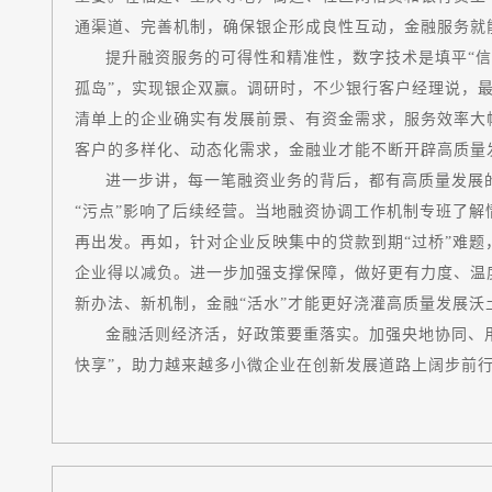
通渠道、完善机制，确保银企形成良性互动，金融服
提升融资服务的可得性和精准性，数字技术是填平“信
孤岛”，实现银企双赢。调研时，不少银行客户经理说，最
清单上的企业确实有发展前景、有资金需求，服务效率大
客户的多样化、动态化需求，金融业才能不断开辟高
进一步讲，每一笔融资业务的背后，都有高质量发展
“污点”影响了后续经营。当地融资协调工作机制专班了
再出发。再如，针对企业反映集中的贷款到期“过桥”难
企业得以减负。进一步加强支撑保障，做好更有力度、温
新办法、新机制，金融“活水”才能更好浇灌高质量发
金融活则经济活，好政策要重落实。加强央地协同、
快享”，助力越来越多小微企业在创新发展道路上阔步