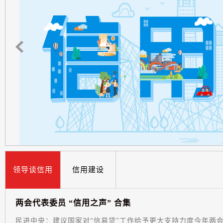
领导谈信用
信用建设
两
会
代
表
委
员
“
信
用
之
声
”
合
集
民进中央：建议国家对“信易贷”工作给予更大支持力度今年两