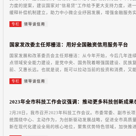
力度的提案，建议国家对“信易贷”工作给予更大支持力度，进
缓释补偿机制建立，助力中小微企业纾困发展，增强金融服务实体
专栏
领导谈信用
国
家
发
改
委
主
任
郑
栅
洁
：
用
好
全
国
融
资
信
用
服
务
平
台
国家发展和改革委员会主任郑栅洁：从今年开始，今后几年连
点领域安全能力建设，是党中央、国务院着眼强国建设、民族
前、又惠长远。也就是说，既可以拉动当前的投资和消费，又能打
专栏
领导谈信用
2
0
2
3
年
全
市
科
技
工
作
会
议
强
调
：
推
动
更
多
科
技
创
新
成
果
2月28日，我市召开2023年科技工作会议。市委常委、副市长
统围绕中心、主动作为，为创新驱动发展战略，促进全市高质量
新在现代化建设全局的核心地位，聚焦优势特色领域，加快推进创