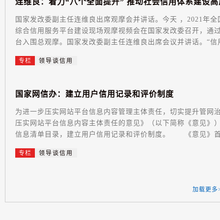
连
维
良
：
着
力
“
八
个
全
面
提
升
”
推
动
社
会
信
用
体
系
建
设
高
国家发改委副主任连维良出席观摩会并讲话。今天 ，2021年
综合信用服务平台建设现场观摩视频会在国家发改委召开，通过预
台入围总观摩。国家发改委副主任连维良出席会议并讲话。“信用信
专栏
领导谈信用
国
家
网
信
办
：
建
立
用
户
信
用
记
录
和
评
价
制
度
为进一步压实网站平台信息内容管理主体责任，切实提升管网
压实网站平台信息内容主体责任的意见》（以下简称《意见》
信息清单目录，建立用户信用记录和评价制度。 《意见》首次
专栏
领导谈信用
加载更多