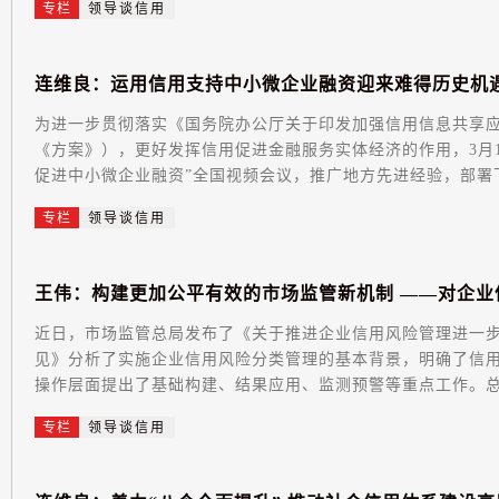
专栏
领导谈信用
连
维
良
：
运
用
信
用
支
持
中
小
微
企
业
融
资
迎
来
难
得
历
史
机
为进一步贯彻落实《国务院办公厅关于印发加强信用信息共享
《方案》），更好发挥信用促进金融服务实体经济的作用，3月
促进中小微企业融资”全国视频会议，推广地方先进经验，部署下
专栏
领导谈信用
王
伟
：
构
建
更
加
公
平
有
效
的
市
场
监
管
新
机
制
—
—
对
企
业
近日，市场监管总局发布了《关于推进企业信用风险管理进一
见》分析了实施企业信用风险分类管理的基本背景，明确了信
操作层面提出了基础构建、结果应用、监测预警等重点工作。总体
专栏
领导谈信用