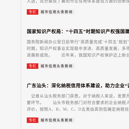
入选，充分展现了襄阳市在信用体系建设方面的创新探索
专栏
城市信用头条新闻
国
家
知
识
产
权
局
：
“
十
四
五
”
时
期
知
识
产
权
强
国
国务院新闻办公室日前举行“高质量完成‘十四五’规划
时期，知识产权事业实现稳中求进、高质量发展，多
进展新成效。 近年来，我国知识产权保护迈上新台阶
专栏
城市信用头条新闻
广
东
汕
头
：
深
化
纳
税
信
用
体
系
建
设
，
助
力
企
业
“
记者从汕头税务部门获悉，对于纳税人来说，发票开
要环节。 汕头市税务部门对符合要求的企业纳税人
评价，按照A、B、M、C、D五类由高到低确定纳税信用
专栏
城市信用头条新闻