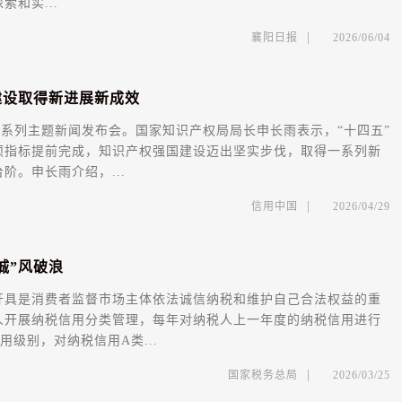
和实...
|
襄阳日报
2026/06/04
建
设
取
得
新
进
展
新
成
效
”系列主题新闻发布会。国家知识产权局局长申长雨表示，“十四五”
项指标提前完成，知识产权强国建设迈出坚实步伐，取得一系列新
。申长雨介绍，...
|
信用中国
2026/04/29
诚
”
风
破
浪
具是消费者监督市场主体依法诚信纳税和维护自己合法权益的重
开展纳税信用分类管理，每年对纳税人上一年度的纳税信用进行
级别，对纳税信用A类...
|
国家税务总局
2026/03/25