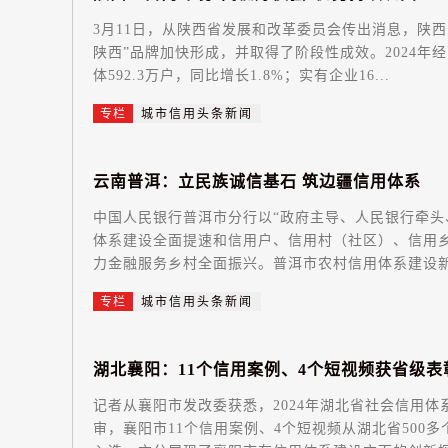
3月11日，从陕西省发展和改革委员会传出消息，陕西
陕西”品牌加快形成，并取得了阶段性成效。2024年经营
体592.3万户，同比增长1.8%；实有企业16...
专栏
城市信用头条新闻
云
南
普
洱
：
立
民
族
诚
信
基
石
筑
边
疆
信
用
体
系
中国人民银行普洱市分行以“政府主导、人民银行牵头
体系建设全面提速和信用户、信用村（社区）、信用乡
力金融服务乡村全面振兴。普洱市农村信用体系建设新实
专栏
城市信用头条新闻
湖
北
襄
阳
：
1
1
个
信
用
案
例
、
4
个
短
视
频
获
省
级
表
记者从襄阳市发改委获悉，2024年湖北省社会信用
审，襄阳市11个信用案例、4个短视频从湖北省500多个信