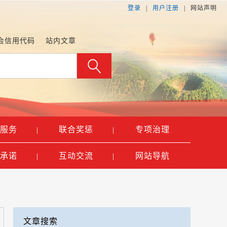
登录
|
用户注册
|
网
站
声
明
会信用代码
站内文章
服务
联合奖惩
专项治理
|
|
承诺
互动交流
网站导航
|
|
文章搜索