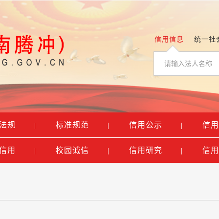
信用信息
统一社
法规
标准规范
信用公示
信用
|
|
|
信用
校园诚信
信用研究
信用
|
|
|