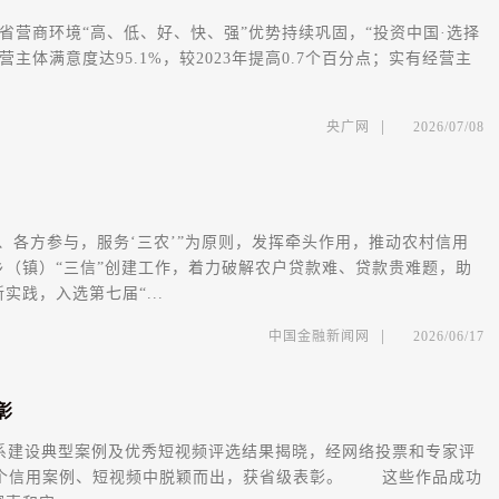
省营商环境“高、低、好、快、强”优势持续巩固，“投资中国·选择
主体满意度达95.1%，较2023年提高0.7个百分点；实有经营主
|
央广网
2026/07/08
、各方参与，服务‘三农’”为原则，发挥牵头作用，推动农村信用
（镇）“三信”创建工作，着力破解农户贷款难、贷款贵难题，助
践，入选第七届“...
|
中国金融新闻网
2026/06/17
彰
体系建设典型案例及优秀短视频评选结果揭晓，经网络投票和专家评
用案例、短视频中脱颖而出，获省级表彰。 这些作品成功