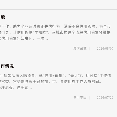
动
能
复工作，助力企业及时纠正失信行为，消除不良信用影响，为全市
引导，让信用修复“早知晓”。诸城市构建全流程信用修复预警提
信用修复告知书》，一次...
|
诚信诸城
2026/08/05
工
作
情
况
楠带队深入临猗县，就“信用+审批”、“先诊疗、后付费”工作情
县委常委、常务副县长王毅参加，市、县信用办工作人员陪同。
理流程，详细询...
|
信用中国
2026/07/22