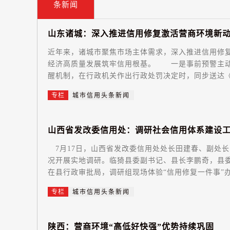
条新闻
山
东
诸
城
：
深
入
推
进
信
用
修
复
激
活
营
商
环
境
新
近年来，诸城市聚焦市场主体需求，深入推进信用修
经济高质量发展筑牢信用根基。 一是事前预警主动
醒机制，在行政机关作出行政处罚决定时，同步送达《
专栏
城市信用头条新闻
山
西
省
发
改
委
信
用
处
：
调
研
社
会
信
用
体
系
建
设
7月17日，山西省发改委信用处处长田建春、副处长叶
况开展实地调研。临猗县委副书记、县长李鹏奇，
在县行政审批局，调研组现场体验“信用修复一件事”办
专栏
城市信用头条新闻
陕
西
：
营
商
环
境
“
高
低
好
快
强
”
优
势
持
续
巩
固