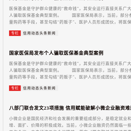
医保基金是守护群众健康的“救命钱”，其安全运行直接关系广
人骗取医保基金典型案例。 国家医保局表示，当前，部分参
量购药等手段，甚至勾结“药贩子”、医护人员形成团伙，将医保药
专栏
信用动态头条新闻
国
家
医
保
局
发
布
个
人
骗
取
医
保
基
金
典
型
案
例
医保基金是守护群众健康的“救命钱”，其安全运行直接关系广
人骗取医保基金典型案例。 国家医保局表示，当前，部分参
量购药等手段，甚至勾结“药贩子”、医护人员形成团伙，将医保药
专栏
信用动态头条新闻
八
部
门
联
合
发
文
2
3
项
措
施
信
用
赋
能
破
解
小
微
企
业
融
资
难
小微企业是国民经济和社会发展的重要组成部分，是稳定就业
增、面扩、价降的积极成效。当前，小微企业融资仍然面临一