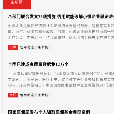
条新闻
八
部
门
联
合
发
文
2
3
项
措
施
信
用
赋
能
破
解
小
微
企
业
融
资
难
小微企业是国民经济和社会发展的重要组成部分，是稳定就业
增、面扩、价降的积极成效。当前，小微企业融资仍然面临一
工作会议、中央经济工作会议精神，落实《国务院关于推进普惠金
专栏
信用动态头条新闻
全
国
已
建
成
高
质
量
数
据
集
1
2
万
个
记者从国家数据局获悉：我国持续加大优质数据供给，已建成高质量数据集12万个。 截至6月底，全国已建成科
学研究、工业制造、医疗卫生、教育教学等行业领域的高质量数据
60%，现有体量相当于中国国家图书馆数字资源总量的547倍左右.
专栏
信用动态头条新闻
国
家
医
保
局
发
布
个
人
骗
取
医
保
基
金
典
型
案
例