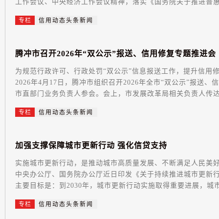
工作会议、中央经济工作会议精神，落实《国务院关于推进普惠金
专栏
信用动态头条新闻
腾
冲
市
召
开
2
0
2
6
年
“
双
公
示
”
报
送
、
信
用
修
复
专
题
推
进
会
为规范行政许可、行政处罚“双公示”信息报送工作，提升信用
2026年4月17日，腾冲市组织召开2026年全市“双公示”报
市直部门业务负责人参会。会上，市发展改革局相关负责人传达了
专栏
信用动态头条新闻
加
强
支
撑
保
障
城
市
更
新
行
动
强
化
信
贷
支
持
实施城市更新行动，是推动城市高质量发展、不断满足人民美
中央办公厅、国务院办公厅近日印发《关于持续推进城市更新
主要目标是：到2030年，城市更新行动实施取得重要进展，城市
专栏
信用动态头条新闻