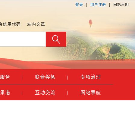
|
|
登录
用户注册
网站声明
会信用代码
站内文章
服务
联合奖惩
专项治理
|
|
承诺
互动交流
网站导航
|
|