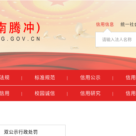
信用信息
统一社
法规
标准规范
信用公示
信用
|
|
|
信用
校园诚信
信用研究
信用
|
|
|
双公示行政处罚